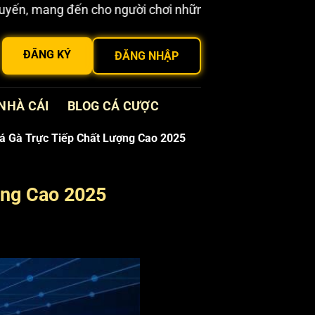
ến cho người chơi những thông tin chi tiết và chính xác nh
ĐĂNG KÝ
ĐĂNG NHẬP
NHÀ CÁI
BLOG CÁ CƯỢC
á Gà Trực Tiếp Chất Lượng Cao 2025
ợng Cao 2025