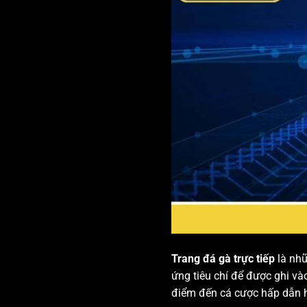
Trang đá gà trực tiếp
là nhữ
ứng tiêu chí để được ghi và
điểm đến cá cược hấp dẫn h