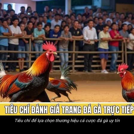
Tiêu chí để lựa chọn thương hiệu cá cược đá gà uy tín