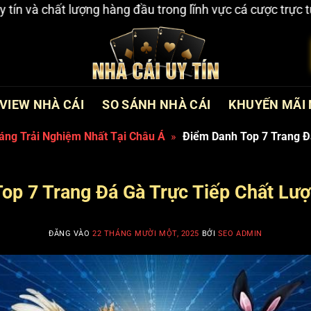
t lượng hàng đầu trong lĩnh vực cá cược trực tuyến, mang đ
VIEW NHÀ CÁI
SO SÁNH NHÀ CÁI
KHUYẾN MÃI 
áng Trải Nghiệm Nhất Tại Châu Á
»
Điểm Danh Top 7 Trang Đ
op 7 Trang Đá Gà Trực Tiếp Chất Lư
ĐĂNG VÀO
22 THÁNG MƯỜI MỘT, 2025
BỞI
SEO ADMIN