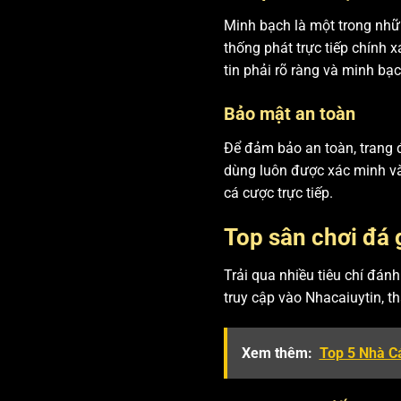
Minh bạch là một trong nhữ
thống phát trực tiếp chính 
tin phải rõ ràng và minh bạc
Bảo mật an toàn
Để đảm bảo an toàn, trang 
dùng luôn được xác minh và 
cá cược trực tiếp.
Top sân chơi đá g
Trải qua nhiều tiêu chí đán
truy cập vào Nhacaiuytin, t
Xem thêm:
Top 5 Nhà C