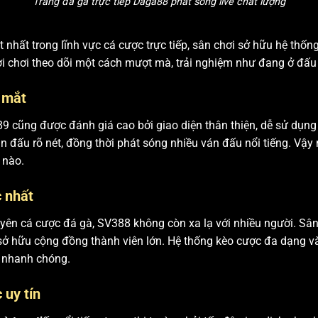
Trang đá gà trực tiếp Daga88 phát sóng live chất lượng
nhất trong lĩnh vực cá cược trực tiếp, sân chơi sở hữu hệ thống
i chơi theo dõi một cách mượt mà, trải nghiệm như đang ở đấu 
 mắt
9 cũng được đánh giá cao bởi giao diện thân thiện, dễ sử dụng
 đấu rõ nét, đồng thời phát sóng nhiều ván đấu nổi tiếng. Vậy
 nào.
 nhất
yên cá cược đá gà, SV388 không còn xa lạ với nhiều người. Sâ
sở hữu cộng đồng thành viên lớn. Hệ thống kèo cược đa dạng và
 nhanh chóng.
 uy tín