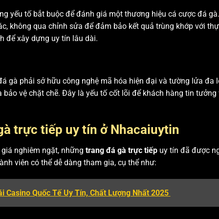
ng yếu tố bắt buộc để đánh giá một thương hiệu cá cược đá gà.
xác, không qua chỉnh sửa để đảm bảo kết quả trùng khớp với thự
h để xây dựng uy tín lâu dài.
đá gà phải sở hữu công nghệ mã hóa hiện đại và tường lửa đa l
bảo vệ chặt chẽ. Đây là yếu tố cốt lõi để khách hàng tin tưởng 
à trực tiếp uy tín ở Nhacaiuytin
h giá nghiêm ngặt, những
trang đá gà trực tiếp
uy tín đã được ng
hành viên có thể dễ dàng tham gia, cụ thể như:
ái Casino Quốc Tế Uy Tín, Chất Lượng Nhất 2025