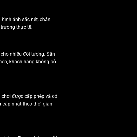
 hình ảnh sắc nét, chân
trường thực tế.
 cho nhiều đối tượng. Sân
 nên, khách hàng không bỏ
n chơi được cấp phép và có
 cập nhật theo thời gian