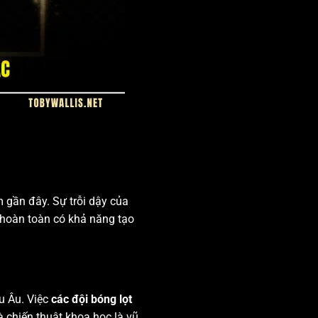
 gần đây. Sự trỗi dậy của
hoàn toàn có khả năng tạo
u Âu. Việc
các đội bóng lọt
à chiến thuật khoa học là vũ