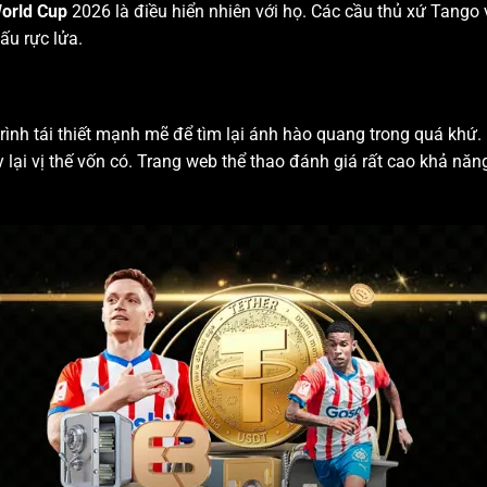
World Cup
2026 là điều hiển nhiên với họ. Các cầu thủ xứ Tango
ấu rực lửa.
ình tái thiết mạnh mẽ để tìm lại ánh hào quang trong quá khứ. L
 lại vị thế vốn có. Trang web thể thao đánh giá rất cao khả năn