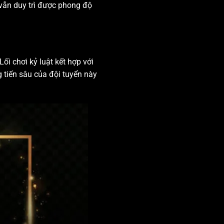
 vẫn duy trì được phong độ
ối chơi kỷ luật kết hợp với
g tiến sâu của đội tuyển này