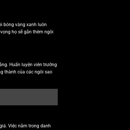
ội bóng vàng xanh luôn
 vọng họ sẽ gắn thêm ngôi
ắng. Huấn luyện viên trưởng
ng thành của các ngôi sao
giá. Việc nằm trong danh