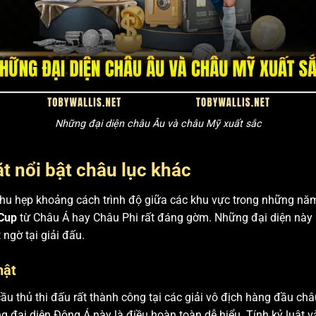
Những đại diện châu Âu và châu Mỹ xuất sắc
 nổi bật châu lục khác
thu hẹp khoảng cách trình độ giữa các khu vực trong những năm
 Cup
từ Châu Á hay Châu Phi rất đáng gờm. Những đại diện này 
ngờ tại giải đấu.
hật
u thủ thi đấu rất thành công tại các giải vô địch hàng đầu châ
 đại diện Đông Á này là điều hoàn toàn dễ hiểu. Tính kỷ luật v