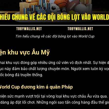
Tìm hiểu chung về các đội bóng lọt vào World Cup
iện khu vực Âu Mỹ
ai khu vực đóng góp nhiều ứng cử viên vô địch nhất. Sự hiện 
lục này đảm bảo chất lượng chuyên môn. Người xem luôn kỳ vọ
ốc bóng đá truyền thống.
 World Cup đương kim á quân Pháp
 hiện sức mạnh vượt trội tại vòng loại khu vực châu Âu vừa qua
 dàng áp đặt lối chơi. Những ngôi sao tấn công hàng đầu thế gi