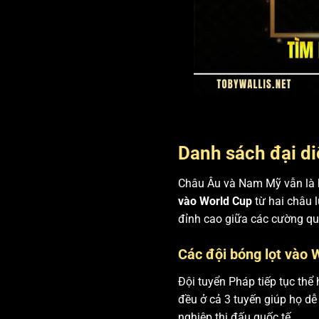
Danh sách đại d
Châu Âu và Nam Mỹ vẫn là h
vào World Cup
từ hai châu 
đỉnh cao giữa các cường qu
Các đội bóng lọt vào
Đội tuyển Pháp tiếp tục thể
đều ở cả 3 tuyến giúp họ dễ
nghiệp thi đấu quốc tế.