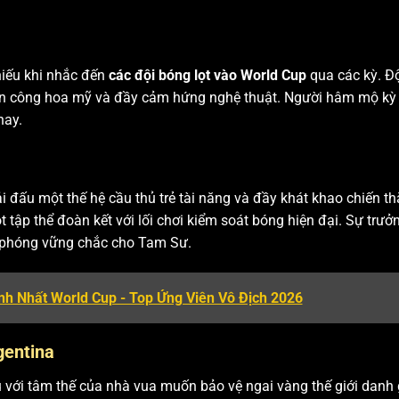
thiếu khi nhắc đến
các đội bóng lọt vào World Cup
qua các kỳ. Đ
ấn công hoa mỹ và đầy cảm hứng nghệ thuật. Người hâm mộ kỳ
nay.
 đấu một thế hệ cầu thủ trẻ tài năng và đầy khát khao chiến th
tập thể đoàn kết với lối chơi kiểm soát bóng hiện đại. Sự trưở
bệ phóng vững chắc cho Tam Sư.
nh Nhất World Cup - Top Ứng Viên Vô Địch 2026
gentina
 với tâm thế của nhà vua muốn bảo vệ ngai vàng thế giới danh 