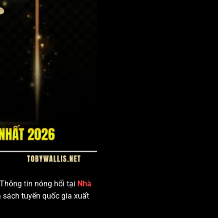
Thông tin nóng hổi tại
Nhà
 sách tuyển quốc gia xuất