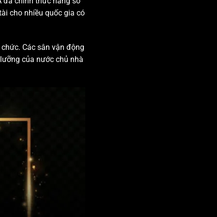
A đã chính thức nâng số
tài cho nhiều quốc gia có
 chức. Các sân vận động
ỹ lưỡng của nước chủ nhà